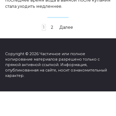
последнее время вода в ванной после купания
стала уходить медленнее.
Навигация
1
2
Далее
по
записям
Copyright © 2026 Частичное или полное
копирование материалов разрешено только с
прямой активной ссылкой. Информация,
опубликованная на сайте, носит ознакомительный
характер.