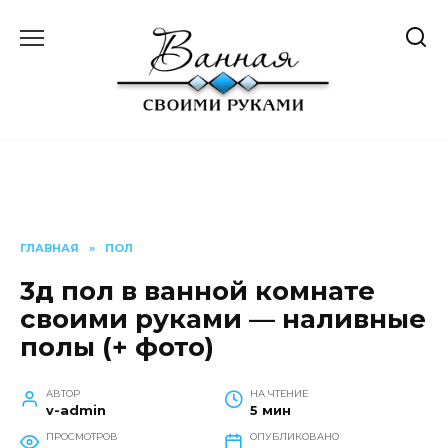
Перейти
к
содержанию
ГЛАВНАЯ
»
ПОЛ
3д пол в ванной комнате
своими руками — наливные
полы (+ фото)
АВТОР
НА ЧТЕНИЕ
v-admin
5 мин
ПРОСМОТРОВ
ОПУБЛИКОВАНО