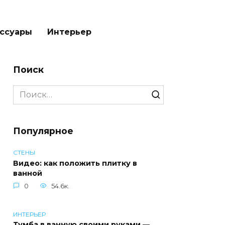
ссуары
Интерьер
Поиск
Search
for:
Популярное
СТЕНЫ
Видео: как положить плитку в
ванной
0
54.6к.
ИНТЕРЬЕР
Тумба в ванную своими руками —