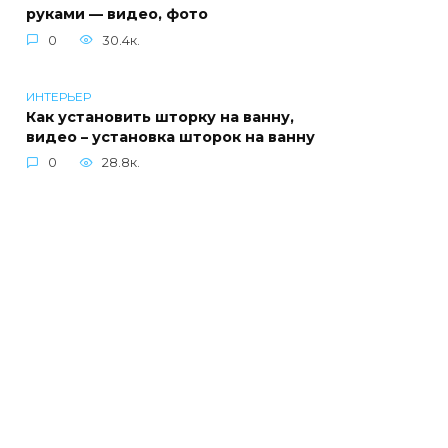
руками — видео, фото
0
30.4к.
ИНТЕРЬЕР
Как установить шторку на ванну,
видео – установка шторок на ванну
0
28.8к.