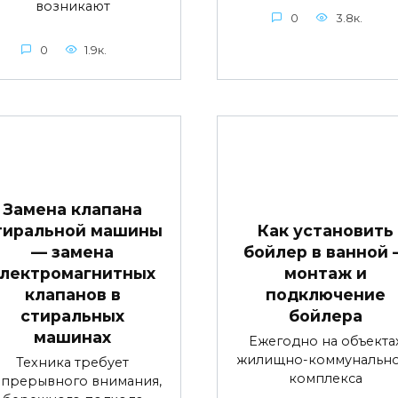
возникают
0
3.8к.
0
1.9к.
Замена клапана
тиральной машины
Как установить
— замена
бойлер в ванной
электромагнитных
монтаж и
клапанов в
подключение
стиральных
бойлера
машинах
Ежегодно на объекта
жилищно-коммунальн
Техника требует
комплекса
прерывного внимания,