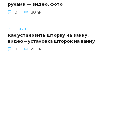
руками — видео, фото
0
30.4к.
ИНТЕРЬЕР
Как установить шторку на ванну,
видео – установка шторок на ванну
0
28.8к.