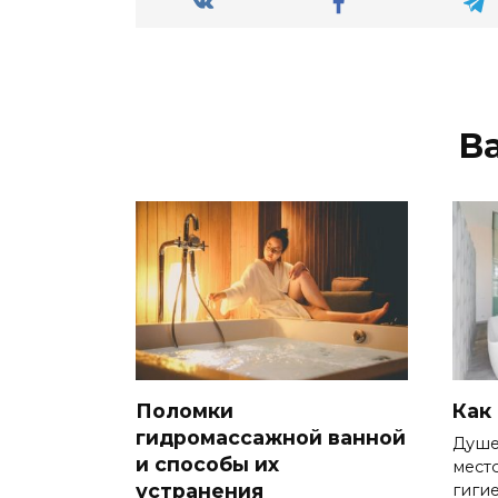
В
Поломки
Как
гидромассажной ванной
Душе
и способы их
мест
устранения
гиги